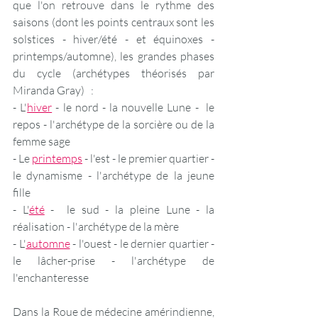
que l'on retrouve dans le rythme des 
saisons (dont les points centraux sont les 
solstices - hiver/été - et équinoxes - 
printemps/automne), les grandes phases 
du cycle (archétypes théorisés par 
Miranda Gray)   : 
- L'
hiver
 - le nord - la nouvelle Lune -  le 
repos - l'archétype de la sorcière ou de la 
femme sage 
- Le 
printemps
- l'est - le premier quartier - 
le dynamisme - l'archétype de la jeune 
fille 
- L'
été
-  le sud - la pleine Lune - la 
réalisation - l'archétype de la mère 
- L'
automne
 - l'ouest - le dernier quartier - 
le lâcher-prise - l'archétype de 
l'enchanteresse  
Dans la Roue de médecine amérindienne, 