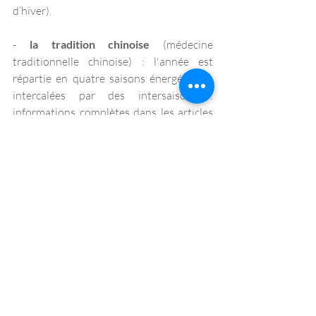
d’hiver). 
- 
la tradition chinoise 
(médecine 
traditionnelle chinoise) : l'année est 
répartie en quatre saisons énergétiques  
intercalées par des intersaisons : 
informations complètes dans les articles 
sur les saisons sur le blog (cliquer sur 
chaque lien en rouge), début de l'
hiver
énergétique : 7 nov /  
printemps
 : 3 février 
/ 
été
 : 5 mai / 
automne
 : 7 août.
- 
l'astrologie :
  L'influence des des signes 
astrologiques sur les nouvelles Lunes et 
pleines Lunes peut donner des 
indications sur ce que nous avons à 
conscientiser (Nouvelle Lune en 
Sagittaire...),  
Il y a aussi l
es noeuds lunaires, les 