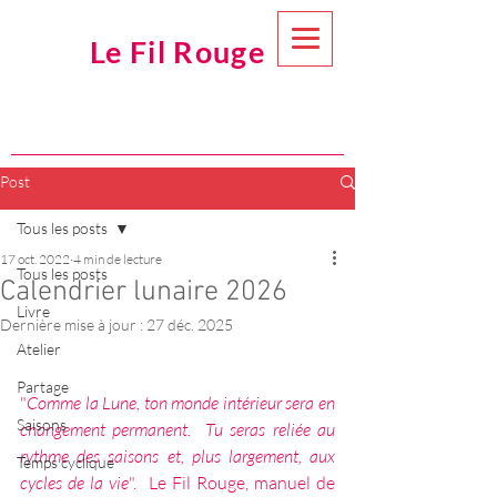
Le Fil Rouge
Post
Tous les posts
17 oct. 2022
4 min de lecture
Tous les posts
Calendrier lunaire 2026
Livre
Dernière mise à jour :
27 déc. 2025
Atelier
Partage
"
Comme la Lune, ton monde intérieur sera en 
Saisons
changement permanent.  Tu seras reliée au 
rythme des saisons et, plus largement, aux 
Temps cyclique
cycles de la vie
".  Le Fil Rouge, manuel de 