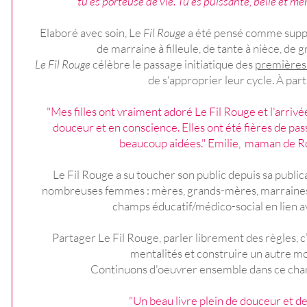
tu es porteuse de vie. Tu es puissante, belle et mer
Elaboré avec soin, Le
Fil Rouge
a été pensé comme suppor
de marraine à filleule, de tante à nièce, de g
Le Fil Rouge
célèbre le passage initiatique des
premières
de s'approprier leur cycle. À part
"Mes filles ont vraiment adoré Le Fil Rouge et l'arrivé
douceur et en conscience.
Elles ont été fières de pas
beaucoup aidées."
Emilie, maman de R
Le Fil Rouge a su toucher son public depuis sa public
nombreuses femmes : mères, grands-mères, marraines,
champs éducatif/médico-social en lien av
Partager Le Fil Rouge, parler librement des règles, c’
mentalités et construire un autre m
Continuons d'oeuvrer ensemble dans ce ch
"Un beau livre plein de douceur et de