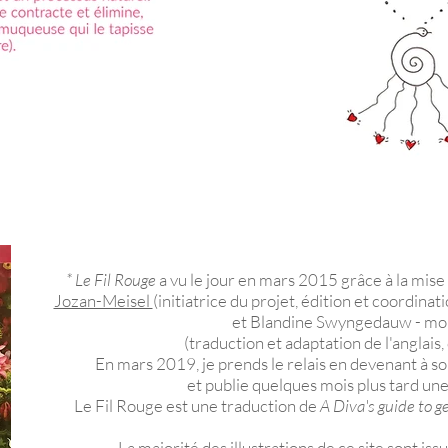
* Le Fil Rouge
a vu le jour en mars 2015 grâce à la mis
Jozan-Meisel
(initiatrice du projet, édition et coordinati
et Blandine Swyngedauw - mo
(traduction et adaptation de l'anglai
En mars 2019, je
prends le relais en devenant à son
et publie quelques mois plus tard
une
Le Fil Rouge est une traduction de
A Diva's guide to g
La majorité des illustrations de ce site sont is