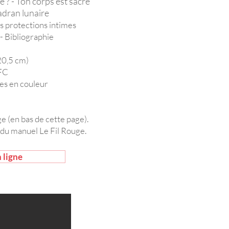
 ? - Ton corps est sacré
adran lunai
re
es protections intimes
 - Bibliographie
20,5 cm)
EFC
les en couleur
e (en bas de cette page).
s du manuel Le Fil Rouge.
 ligne