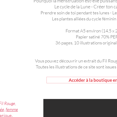
Pourquoi la menstruation est-elle puissante
Le cycle de la Lune - Créer ton c
Prendre soin de toi pendant tes lunes - L
Les plantes alliées du cycle féminin
Format A5 environ (14,5 x 
Papier satiné 70% P
36 pages, 10 illustrations origina
Vous pouvez découvrir un extrait du Fil Roug
Toutes les illustrations de ce site sont issue
Accéder à la boutique en
Fil Rouge
,
ée, femme
agique.