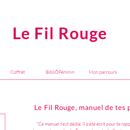
Le Fil Rouge
Coffret
BibliÔFéminin
Mon parcours
Le Fil Rouge, manuel de tes
"
Ce manuel t'est dédié. Il a été écrit pour te ra