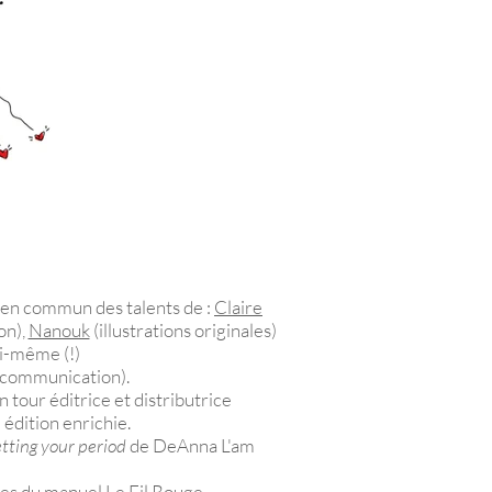
e en commun des talents de :
Claire
on),
Nanouk
(illustrations originales)
i-même (!)
s, communication).
 tour éditrice et distributrice
 édition enrichie.
etting your period
de DeAnna L'am
sues du manuel Le Fil Rouge.