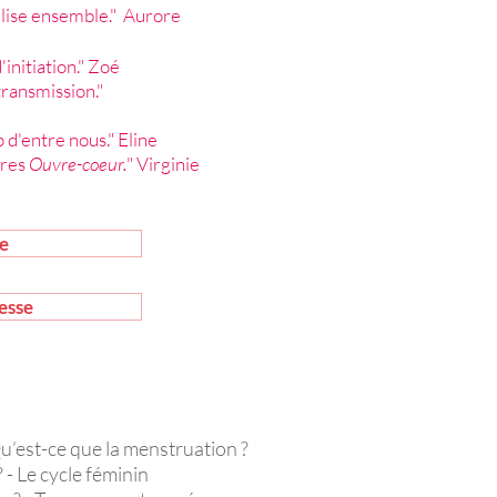
relise ensemble." Aurore
initiation." Zoé
 transmission."
d'entre nous." Eline
vres
Ouvre-coeur.
" Virginie
ge
esse
u’est-ce que la menstruation ?
 - Le cycle féminin