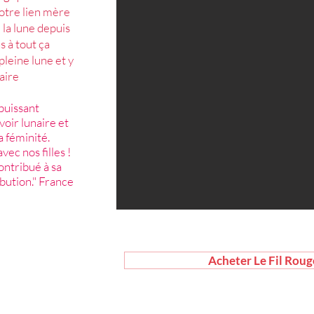
notre lien mère
e la lune depuis
 à tout ça
pleine lune et y
laire
puissant
oir lunaire et
a féminité.
vec nos filles !
ontribué à sa
ibution." France
Acheter Le Fil Roug