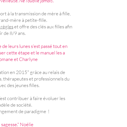
veilleuse. Ne l'oublie jamais
."
t à la transmission de mère à fille,
rand-mère à petite-fille.
 règles
et offre des clés aux filles afin
ir de 8/9 ans.
e de leurs lunes
s'est passé tout en
ser cette étape et le manuel les a
omane et Charlyne
ation en 2015* grâce au relais de
 thérapeutes et professionnels du
ec des jeunes filles.
est contribuer à faire évoluer les
odèle de société.
angement de paradigme !
 sagesse." Noélie