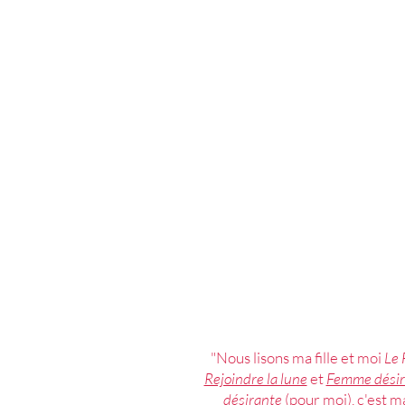
"Nous lisons ma fille et moi
Le 
Rejoindre la lune
et
Femme désir
désirante
(pour moi), c'est m