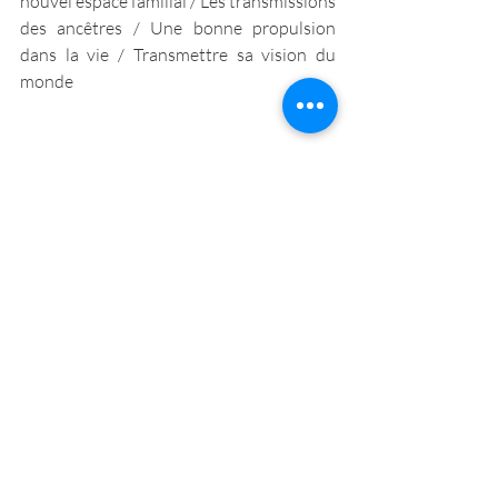
nouvel espace familial / Les transmissions 
des ancêtres / Une bonne propulsion 
dans la vie / Transmettre sa vision du 
monde
​Née en 1943 en Aveyron, Danièle 
Flaumenbaum est médecin gynécologue. 
Héritière de Françoise Dolto, et militante 