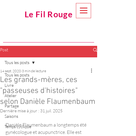
Le Fil Rouge
Post
Tous les posts
14 sept. 2020
3 min de lecture
Tous les posts
Les grands-mères, ces
Livre
"passeuses d'histoires"
Atelier
selon Danièle Flaumenbaum
Partage
Dernière mise à jour :
31 juil. 2025
Saisons
Danièle Flaumenbaum a longtemps été 
Temps cyclique
gynécologue et acupunctrice. Elle est 