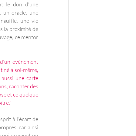
t le don d’une 
, un oracle, une 
nsuffle, une vie 
 la proximité de 
uvage, ce mentor 
 d’un événement 
stiné à soi-même, 
 aussi une carte 
ons, raconter des 
ose et ce quelque 
ître."
rit à l'écart de 
ropres, car ainsi 
e qui promeut un 