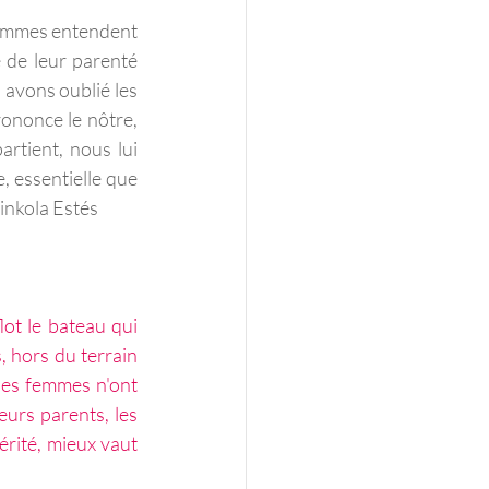
emmes entendent 
 de leur parenté 
 avons oublié les 
ononce le nôtre, 
rtient, nous lui 
 essentielle que 
Pinkola Estés
ot le bateau qui 
 hors du terrain 
les femmes n'ont 
urs parents, les 
érité, mieux vaut 