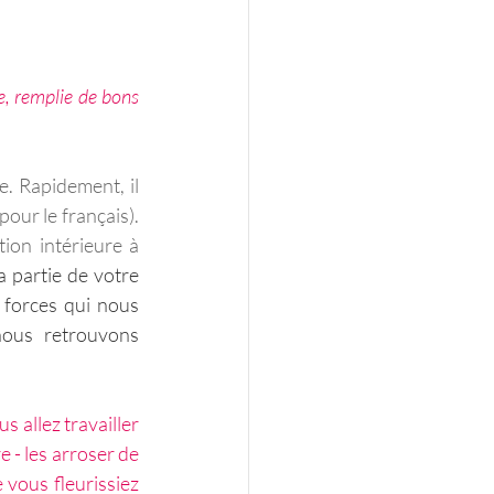
, remplie de bons 
. Rapidement, il 
our le français). 
ion intérieure à 
 partie de votre 
 forces qui nous 
ous retrouvons 
s allez travailler 
 - les arroser de 
 vous fleurissiez 