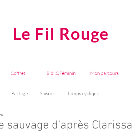
Le Fil Rouge
Coffret
BibliÔFéminin
Mon parcours
Partage
Saisons
Temps cyclique
re
 sauvage d'après Clariss