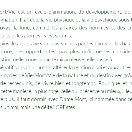
rt/Vie est un cycle d'animation, de développement, de d
imation. Il affecte la vie physique et la vie psychique sous 
 novas, la lune, comme les affaires des hommes et des cr
llules et les atomes - y est soumis.
ns, les loups ne sont pas surpris par les hauts et les bas d
rriture, des opportunités, pas plus qu'ils ne les consid
stinctuelle a une capacité miraculeuse : elle passe à
 négatif sans pour autant altérer la relation à soi et aux autres
x cycles de Vie/Mort/Vie de la nature et du destin avec grâce
 de rester unis, de vivre bien et longtemps. Pour que les 
ette manière, la plus sage, celle qui préserve au mieux, il leur
le plus. Il faut dormir avec Dame Mort, ici nommée dans ce 
pas un mal, mais une déité." CPEstes