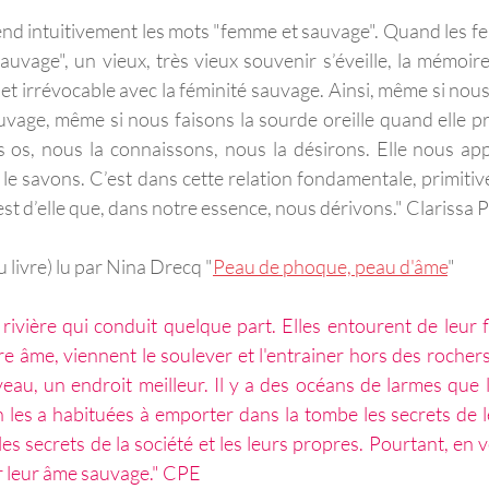
d intuitivement les mots "femme et sauvage". Quand les f
uvage", un vieux, très vieux souvenir s’éveille, la mémoire
 et irrévocable avec la féminité sauvage. Ainsi, même si nous
age, même si nous faisons la sourde oreille quand elle pr
 os, nous la connaissons, nous la désirons. Elle nous appa
e savons. C’est dans cette relation fondamentale, primitive,
t d’elle que, dans notre essence, nous dérivons." Clarissa 
u livre) lu par Nina Drecq "
Peau de phoque, peau d'âme
"
rivière qui conduit quelque part. Elles entourent de leur fl
e âme, viennent le soulever et l'entrainer hors des rochers,
veau, un endroit meilleur. Il y a des océans de larmes que 
n les a habituées à emporter dans la tombe les secrets de le
s secrets de la société et les leurs propres. Pourtant, en v
ur leur âme sauvage." CPE