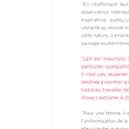
"En réaffirmant leu
observatrice intérieu
inspiratrice, quelqu’
vibrante au monde int
cette nature, il éman
sauvage soutient enver
"L’art est important
particulier, quelquefo
il n’est pas seulemen
destinée à montrer la 
histoires, travailler d
chose, c’est l’âme. A c
"Pour une femme, il e
l'uniformisation de la
elle va éviter que so