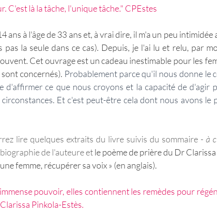
. C'est là la tâche, l'unique tâche." CPEstes
 14 ans à l'âge de 33 ans et, à vrai dire, il m'a un peu intimidé
is pas la seule dans ce cas). Depuis, je l'ai lu et relu, par 
, souvent. Cet ouvrage est un cadeau inestimable pour les fe
 sont concernés). 
Probablement parce qu'il nous donne le c
ce d'affirmer ce que nous croyons et la capacité de d'agir p
 circonstances. Et c'est peut-être cela dont nous avons le p
ez lire quelques extraits du livre suivis du sommaire - 
à c
a biographie de l'auteure et 
le poème de prière du Dr Clarissa 
une femme, récupérer sa voix » (en anglais). 
n immense pouvoir, elles contiennent les remèdes pour régéné
Clarissa Pinkola-Estès.