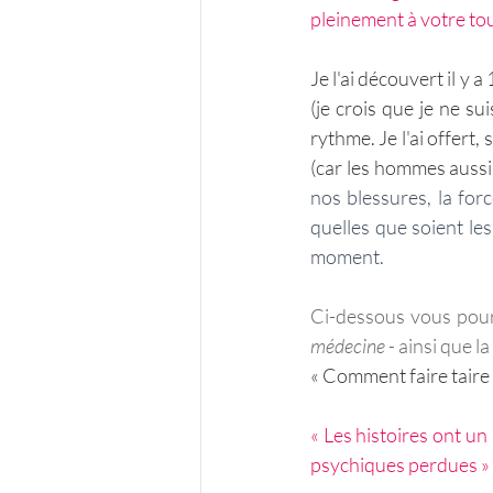
pleinement à votre tour
Je l'ai découvert il y a
(je crois que je ne su
rythme. Je l'ai offert
(car les hommes aussi
nos blessures, la for
quelles que soient les
moment.
Ci-dessous vous pourr
médecine -
 ainsi que l
« Comment faire taire 
« Les histoires ont u
psychiques perdues » 