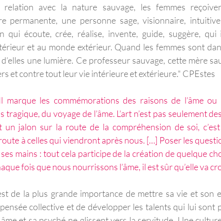
r relation avec la nature sauvage, les femmes reçoiven
re permanente, une personne sage, visionnaire, intuitive
un qui écoute, crée, réalise, invente, guide, suggère, qui i
érieur et au monde extérieur. Quand les femmes sont dans
e d’elles une lumière. Ce professeur sauvage, cette mère sa
s et contre tout leur vie intérieure et extérieure." CPEstes
. Il marque les commémorations des raisons de l’âme ou
is tragique, du voyage de l’âme. L’art n’est pas seulement de
t un jalon sur la route de la compréhension de soi, c’est
route à celles qui viendront après nous. […] Poser les questi
e ses mains : tout cela participe de la création de quelque ch
haque fois que nous nourrissons l’âme, il est sûr qu’elle va cro
st de la plus grande importance de mettre sa vie et son esp
 pensée collective et de développer les talents qui lui sont p
n âme et sa psyché ne glissent vers la servitude. Une cultur