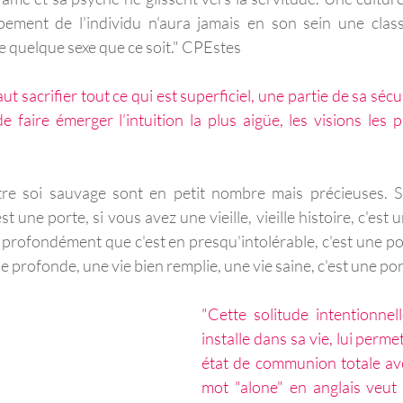
ement de l'individu n'aura jamais en son sein une classe
 quelque sexe que ce soit." CPEstes
 faut sacrifier tout ce qui est superficiel, une partie de sa sécu
de faire émerger l’intuition la plus aigüe, les visions les 
re soi sauvage sont en petit nombre mais précieuses. S
st une porte, si vous avez une vieille, vieille histoire, c'est 
 si profondément que c'est en presqu'intolérable, c'est une po
e profonde, une vie bien remplie, une vie saine, c'est une po
"Cette solitude intentionnel
installe dans sa vie, lui perme
état de communion totale ave
mot "alone" en anglais veut d