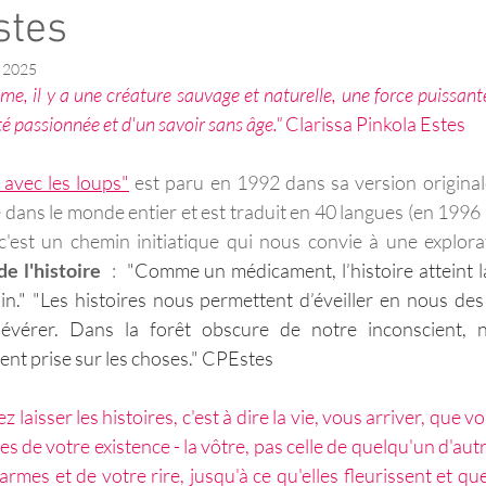
stes
. 2025
e, il y a une créature sauvage et naturelle, une force puissante
té passionnée et d'un savoir sans âge." 
Clarissa Pinkola Estes
avec les loups"
 est paru en 1992 dans sa version originale
dans le monde entier et est traduit en 40 langues (en 1996 p
'est un chemin initiatique qui nous convie à une explorat
e l'histoire
  :  
"Comme un médicament, l’histoire atteint la
n." "Les histoires nous permettent d’éveiller en nous des
évérer. Dans la forêt obscure de notre inconscient, n
nt prise sur les choses."
 CPEstes
 laisser les histoires, c'est à dire la vie, vous arriver, que vou
es de votre existence - la vôtre, pas celle de quelqu'un d'autre
armes et de votre rire, jusqu'à ce qu'elles fleurissent et que